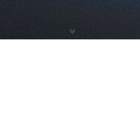
Verwirkliche deinen Traum
vom Autofahren mit
Fahrstunden
Du träumst davon endlich unabhängig zu sein und
im eigenen Auto von A nach B zu fahren?
Mit dem
Auto-Führerausweis der Kategorie B bist du ein
Leben lang mobil.