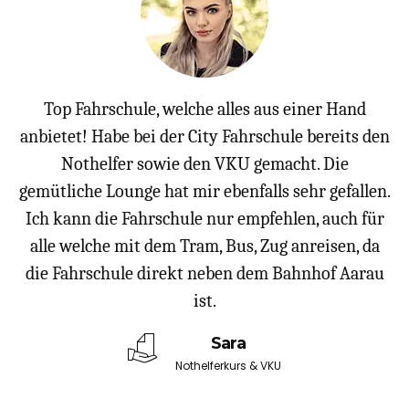
em
Top Fahrschule, welche alles aus einer Hand
D
ch
anbietet! Habe bei der City Fahrschule bereits den
h
un
Nothelfer sowie den VKU gemacht. Die
n
ke
gemütliche Lounge hat mir ebenfalls sehr gefallen.
D
Ich kann die Fahrschule nur empfehlen, auch für
alle welche mit dem Tram, Bus, Zug anreisen, da
die Fahrschule direkt neben dem Bahnhof Aarau
s
ist.
Sara
Nothelferkurs & VKU