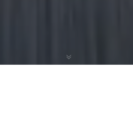
Erlebe die grenzenlose
Freiheit auf zwei Rädern
Willst du eine neue Seite kennenlernen? Mit dem
Motorradführerausweis in der Tasche, stehen dir